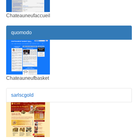
Chateauneufaccueil
quomodo
Chateauneufbasket
sarlscgold