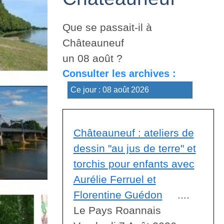
Que se passait-il à
Châteauneuf
un 08 août ?
Consulter les archives :
Châteauneuf : ateliers de
dessin "au jus de terre" et
torchis pour enfants avec
Aurélie Ferruel et
Florentine Guédon
....
Le Pays Roannais