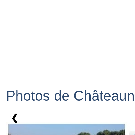
Photos de Châteaun
❮
1 / 6